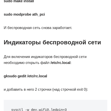
sudo make install
sudo modprobe ath_pci
И беспроводная сеть снова заработает.
Индикаторы беспроводной сети
Для включения индикаторов беспроводной сети
необходимо открыть файл
/etc/rc.local
:
gksudo gedit /etc/rc.local
и добавить в него 2 строчки (над строчкой exit 0):
sysctl -w dev.wifi0.ledpin=3
