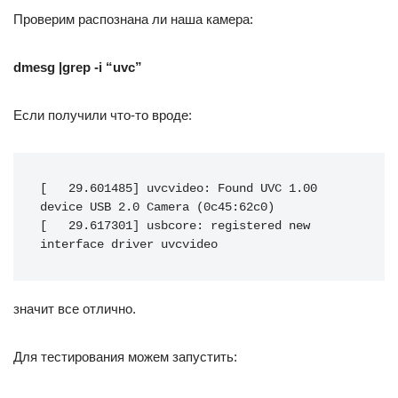
Проверим распознана ли наша камера:
dmesg |grep -i “uvc”
Если получили что-то вроде:
[   29.601485] uvcvideo: Found UVC 1.00 
device USB 2.0 Camera (0c45:62c0)

[   29.617301] usbcore: registered new 
interface driver uvcvideo
значит все отлично.
Для тестирования можем запустить: