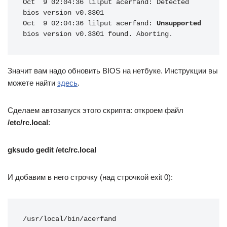
Oct  9 02:04:36 lilput acerfand: Detected 
bios version v0.3301

Oct  9 02:04:36 lilput acerfand: 
Unsupported
bios version v0.3301 found. Aborting.
Значит вам надо обновить BIOS на нетбуке. Инструкции вы
можете найти
здесь
.
Сделаем автозапуск этого скрипта: откроем файл
/etc/rc.local
:
gksudo gedit /etc/rc.local
И добавим в него строчку (над строчкой exit 0):
/usr/local/bin/acerfand