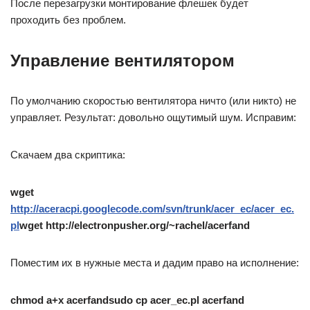
После перезагрузки монтирование флешек будет
проходить без проблем.
Управление вентилятором
По умолчанию скоростью вентилятора ничто (или никто) не
управляет. Результат: довольно ощутимый шум. Исправим:
Скачаем два скриптика:
wget
http://aceracpi.googlecode.com/svn/trunk/acer_ec/acer_ec.
pl
wget http://electronpusher.org/~rachel/acerfand
Поместим их в нужные места и дадим право на исполнение:
chmod a+x acerfandsudo cp acer_ec.pl acerfand