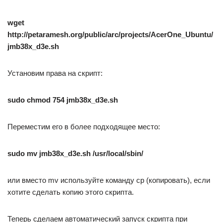
wget
http://petaramesh.org/public/arc/projects/AcerOne_Ubuntu/
jmb38x_d3e.sh
Установим права на скрипт:
sudo chmod 754 jmb38x_d3e.sh
Переместим его в более подходящее место:
sudo mv jmb38x_d3e.sh /usr/local/sbin/
или вместо mv используйте команду cp (копировать), если
хотите сделать копию этого скрипта.
Теперь сделаем автоматический запуск скрипта при