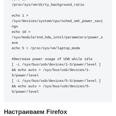
/proc/sys/vm/dirty_background_ratio

echo 1 > 
/sys/devices/system/cpu/sched_smt_power_savi
ngs

echo 10 > 
/sys/module/snd_hda_intel/parameters/power_s
ave

echo 5 > /proc/sys/vm/laptop_mode

#Decrease power usage of USB while idle

[ -L /sys/bus/usb/devices/1-5/power/level ] 
&& echo auto > /sys/bus/usb/devices/1-
5/power/level

[ -L /sys/bus/usb/devices/5-5/power/level ] 
&& echo auto > /sys/bus/usb/devices/5-
5/power/level
Настраиваем Firefox