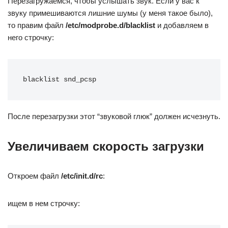
Перезагружаемся, чтобы услышать звук. Если у вас к
звуку примешиваются лишние шумы (у меня такое было),
то правим файл
/etc/modprobe.d/blacklist
и добавляем в
него строчку:
blacklist snd_pcsp
После перезагрузки этот “звуковой глюк” должен исчезнуть.
Увеличиваем скорость загрузки
Откроем файл
/etc/init.d/rc
:
ищем в нем строчку: