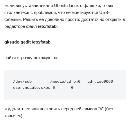
Если вы устанавливали Ubuntu Linux с флешки, то вы
столкнетесь с проблемой, что не монтируются USB-
флешки. Решить ее довольно просто: достаточно открыть в
редакторе файл
/etc/fstab
:
gksudo gedit /etc/fstab
найти строчку похожую на:
/dev/sdb        /media/cdrom0   udf,iso9660 
user,noauto,exec 0       0
и удалить ее или поставить перед ней символ “#” (без
кавычек).