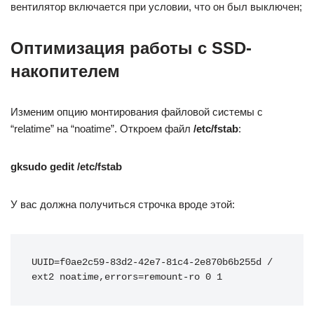
вентилятор включается при условии, что он был выключен;
Оптимизация работы с SSD-
накопителем
Изменим опцию монтирования файловой системы с
“relatime” на “noatime”. Откроем файл
/etc/fstab
:
gksudo gedit /etc/fstab
У вас должна получиться строчка вроде этой:
UUID=f0ae2c59-83d2-42e7-81c4-2e870b6b255d / 
ext2 noatime,errors=remount-ro 0 1