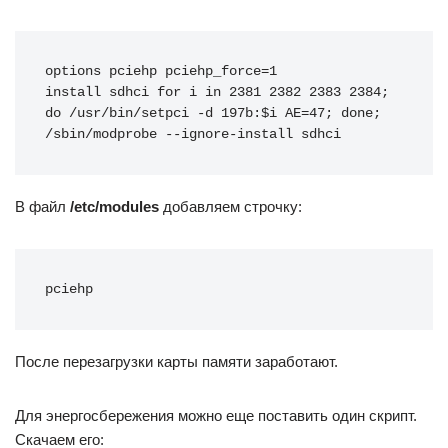
options pciehp pciehp_force=1

install sdhci for i in 2381 2382 2383 2384; 
do /usr/bin/setpci -d 197b:$i AE=47; done; 
/sbin/modprobe --ignore-install sdhci
В файл
/etc/modules
добавляем строчку:
pciehp
После перезагрузки карты памяти заработают.
Для энергосбережения можно еще поставить один скрипт.
Скачаем его: