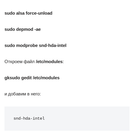
sudo alsa force-unload
sudo depmod -ae
sudo modprobe snd-hda-intel
Откроем файл
/etc/modules
:
gksudo gedit /etc/modules
и добавим в него:
snd-hda-intel