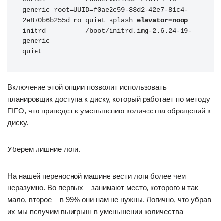
generic root=UUID=f0ae2c59-83d2-42e7-81c4-
2e870b6b255d ro quiet splash 
elevator=noop
initrd          /boot/initrd.img-2.6.24-19-
generic

quiet
Включение этой опции позволит использовать
планировщик доступа к диску, который работает по методу
FIFO, что приведет к уменьшению количества обращений к
диску.
Уберем лишние логи.
На нашей переносной машине вести логи более чем
неразумно. Во первых – занимают место, которого и так
мало, второе – в 99% они нам не нужны. Логично, что убрав
их мы получим выигрыш в уменьшении количества