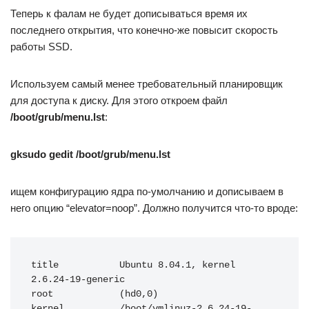
Теперь к фалам не будет дописываться время их
последнего открытия, что конечно-же повысит скорость
работы SSD.
Используем самый менее требовательный планировщик
для доступа к диску. Для этого откроем файл
/boot/grub/menu.lst
:
gksudo gedit /boot/grub/menu.lst
ищем конфигурацию ядра по-умолчанию и дописываем в
него опцию “elevator=noop”. Должно получится что-то вроде:
title           Ubuntu 8.04.1, kernel 
2.6.24-19-generic

root            (hd0,0)

kernel          /boot/vmlinuz-2.6.24-19-