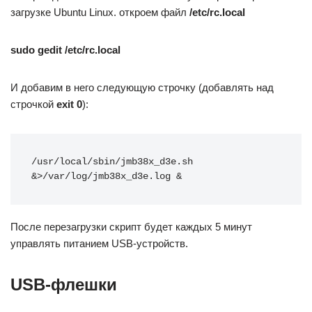
загрузке Ubuntu Linux. откроем файл
/etc/rc.local
sudo gedit /etc/rc.local
И добавим в него следующую строчку (добавлять над
строчкой
exit 0
):
/usr/local/sbin/jmb38x_d3e.sh 
&>/var/log/jmb38x_d3e.log &
После перезагрузки скрипт будет каждых 5 минут
управлять питанием USB-устройств.
USB-флешки