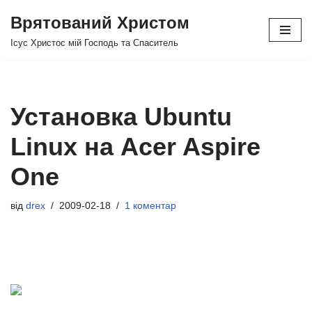
Врятований Христом
Перейти
Ісус Христос мій Господь та Спаситель
до
вмісту
Установка Ubuntu
Linux на Acer Aspire
One
від
drex
2009-02-18
1 коментар