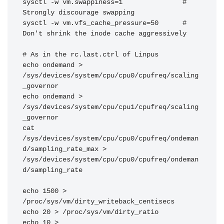
sysctl -w vm.swappiness=1               # 
Strongly discourage swapping

sysctl -w vm.vfs_cache_pressure=50      # 
Don't shrink the inode cache aggressively

# As in the rc.last.ctrl of Linpus

echo ondemand > 
/sys/devices/system/cpu/cpu0/cpufreq/scaling
_governor

echo ondemand > 
/sys/devices/system/cpu/cpu1/cpufreq/scaling
_governor

cat 
/sys/devices/system/cpu/cpu0/cpufreq/ondeman
d/sampling_rate_max > 
/sys/devices/system/cpu/cpu0/cpufreq/ondeman
d/sampling_rate

echo 1500 > 
/proc/sys/vm/dirty_writeback_centisecs

echo 20 > /proc/sys/vm/dirty_ratio

echo 10 > 