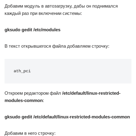
Добавим модуль в автозагрузку, дабы он поднимался
каждый раз при включении системы:
gksudo gedit /etc/modules
В текст открывшегося файла добавляем строчку:
ath_pci
Откроем редактором файл
/etc/default/linux-restricted-
modules-common
:
gksudo gedit /etc/default/linux-restricted-modules-common
Добавим в него строчку: