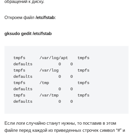
обращений к диску.
Откроем файл
/etc/fstab
:
gksudo gedit /etc/fstab
tmpfs      /var/log/apt    tmpfs        
defaults           0    0

tmpfs      /var/log        tmpfs        
defaults           0    0

tmpfs      /tmp            tmpfs        
defaults           0    0

tmpfs      /var/tmp        tmpfs        
defaults           0    0
Если логи случайно станут нужны, то поставив в этом
файле перед каждой из приведенных строчек символ “#” и