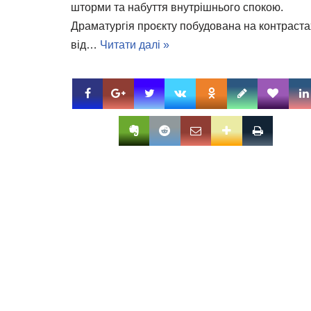
шторми та набуття внутрішнього спокою.
Драматургія проєкту побудована на контраста
від…
Читати далі »