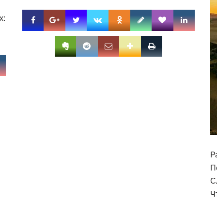
х:
Р
П
С
Ч