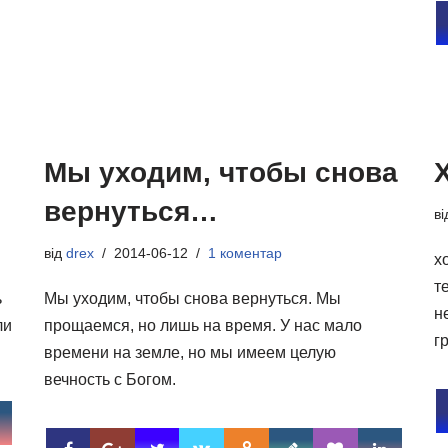
Мы уходим, чтобы снова
вернуться…
в
від
drex
2014-06-12
1 коментар
х
т
ь
Мы уходим, чтобы снова вернуться. Мы
н
ли
прощаемся, но лишь на время. У нас мало
г
времени на земле, но мы имеем целую
вечность с Богом.