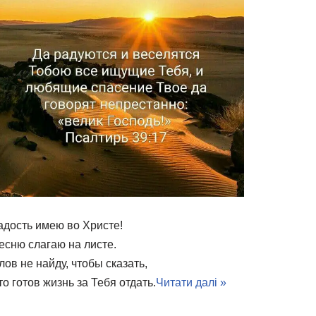
адость имею во Христе!
есню слагаю на листе.
лов не найду, чтобы сказать,
то готов жизнь за Тебя отдать.
Читати далі »