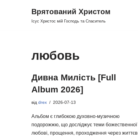
Врятований Христом
Перейти
Ісус Христос мій Господь та Спаситель
до
вмісту
любовь
Дивна Милість [Full
Album 2026]
від
drex
2026-07-13
Альбом є глибокою духовно-музичною
подорожжю, що досліджує теми божественної
любові, прощення, проходження через життєв