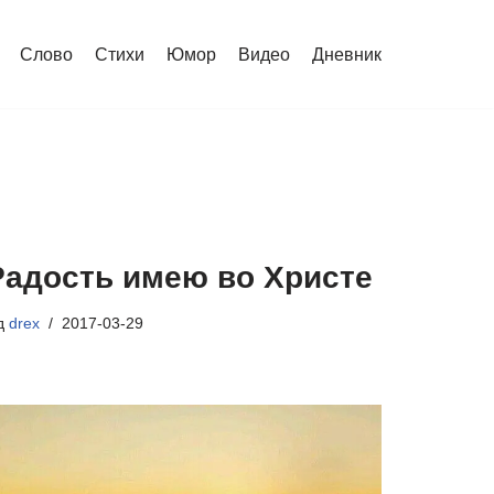
Слово
Стихи
Юмор
Видео
Дневник
Радость имею во Христе
ід
drex
2017-03-29