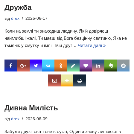
Дружба
від
drex
2026-06-17
Коли на землі ти знаходиш людину, Якій довіряєш
найглибші жалі, Ти маєш від Бога безцінну святиню, Яка не
тьмяніє у смутку й імлі. Твій друг…
Читати далі »
Дивна Милість
від
drex
2026-06-09
Забули друзі, світ тоне в суєті, Один я знову лишаюся в