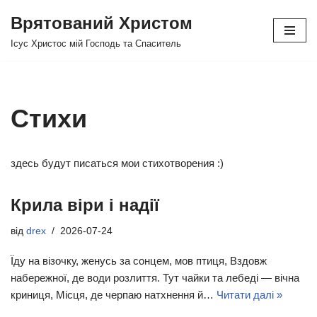
Врятований Христом
Перейти
Ісус Христос мій Господь та Спаситель
до
вмісту
Стихи
здесь будут писаться мои стихотворения :)
Крила віри і надії
від
drex
2026-07-24
Їду на візочку, женусь за сонцем, мов птиця, Вздовж
набережної, де води розлиття. Тут чайки та лебеді — вічна
криниця, Місця, де черпаю натхнення й…
Читати далі »