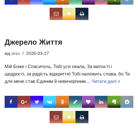
Джерело Життя
від
drex
2026-03-27
Мій Боже і Спаситель, Тобі уся хвала, За милості і
щедрості, за радість відкриття! Тобі належить слава, бо Ти
для мене став Єдиним й невичерпним…
Читати далі »