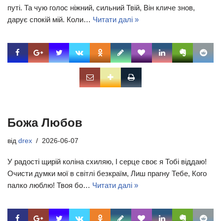
путі. Та чую голос ніжний, сильний Твій, Він кличе знов,
дарує спокій мій. Коли…
Читати далі »
Божа Любов
від
drex
2026-06-07
У радості щирій коліна схиляю, І серце своє я Тобі віддаю!
Очисти думки мої в світлі безкраїм, Лиш прагну Тебе, Кого
палко люблю! Твоя бо…
Читати далі »