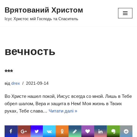
Врятований Христом
Перейти
Ісус Христос мій Господь та Спаситель
до
вмісту
вечность
***
від
drex
2021-09-14
Во Христе нашел покой, Иисус всегда со мной. Лишь в Тебе
обрел шалом, Вера и защита в Нем! Моя жизнь в Твоих
руках, Тебе слава…
Читати далі »