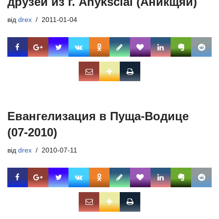
друзей из г. Anyksciai (Аникщяй)
від
drex
2011-01-04
Евангелизация в Пуща-Водице
(07-2010)
від
drex
2010-07-11