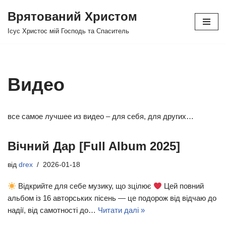
Врятований Христом
Перейти
Ісус Христос мій Господь та Спаситель
до
вмісту
Видео
все самое лучшее из видео – для себя, для других…
Вічний Дар [Full Album 2025]
від
drex
2026-01-18
Відкрийте для себе музику, що зцілює
Цей повний
альбом із 16 авторських пісень — це подорож від відчаю до
надії, від самотності до…
Читати далі »