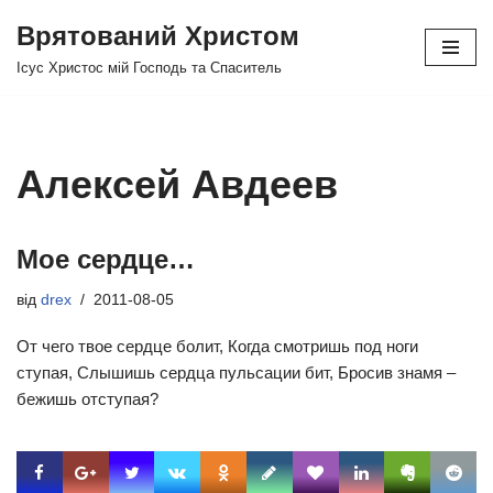
Врятований Христом
Перейти
Ісус Христос мій Господь та Спаситель
до
вмісту
Алексей Авдеев
Мое сердце…
від
drex
2011-08-05
От чего твое сердце болит, Когда смотришь под ноги
ступая, Слышишь сердца пульсации бит, Бросив знамя –
бежишь отступая?