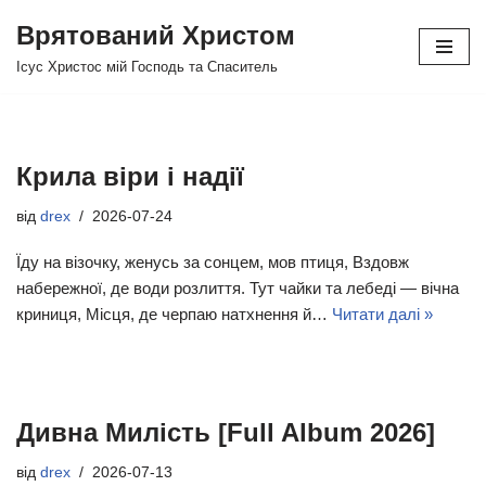
Врятований Христом
Перейти
Ісус Христос мій Господь та Спаситель
до
вмісту
Крила віри і надії
від
drex
2026-07-24
Їду на візочку, женусь за сонцем, мов птиця, Вздовж
набережної, де води розлиття. Тут чайки та лебеді — вічна
криниця, Місця, де черпаю натхнення й…
Читати далі »
Дивна Милість [Full Album 2026]
від
drex
2026-07-13