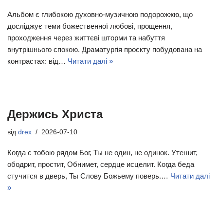
Альбом є глибокою духовно-музичною подорожжю, що
досліджує теми божественної любові, прощення,
проходження через життєві шторми та набуття
внутрішнього спокою. Драматургія проєкту побудована на
контрастах: від…
Читати далі »
Держись Христа
від
drex
2026-07-10
Когда с тобою рядом Бог, Ты не один, не одинок. Утешит,
ободрит, простит, Обнимет, сердце исцелит. Когда беда
стучится в дверь, Ты Слову Божьему поверь.…
Читати далі
»