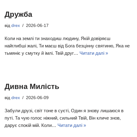
Дружба
від
drex
2026-06-17
Коли на землі ти знаходиш людину, Якій довіряєш
найглибші жалі, Ти маєш від Бога безцінну святиню, Яка не
тьмяніє у смутку й імлі. Твій друг…
Читати далі »
Дивна Милість
від
drex
2026-06-09
Забули друзі, світ тоне в суєті, Один я знову лишаюся в
путі. Та чую голос ніжний, сильний Твій, Він кличе знов,
дарує спокій мій. Коли…
Читати далі »