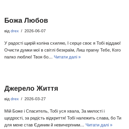
Божа Любов
від
drex
2026-06-07
У радості щирій коліна схиляю, І серце своє я Тобі віддаю!
Очисти думки мої в світлі безкраїм, Лиш прагну Тебе, Кого
палко люблю! Твоя бо…
Читати далі »
Джерело Життя
від
drex
2026-03-27
Мій Боже і Спаситель, Тобі уся хвала, За милості і
щедрості, за радість відкриття! Тобі належить слава, бо Ти
для мене став Єдиним й невичерпним…
Читати далі »