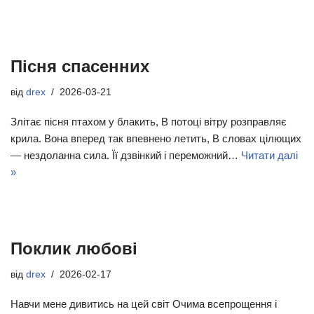
Пісня спасенних
від
drex
2026-03-21
Злітає пісня птахом у блакить, В потоці вітру розправляє
крила. Вона вперед так впевнено летить, В словах цілющих
— нездоланна сила. Її дзвінкий і переможний…
Читати далі
»
Поклик любові
від
drex
2026-02-17
Навчи мене дивитись на цей світ Очима всепрощення і