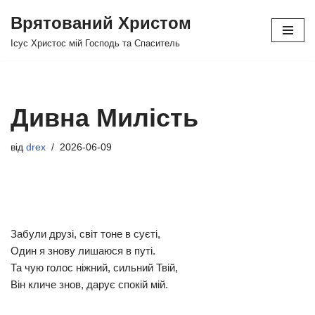
Врятований Христом
Перейти
Ісус Христос мій Господь та Спаситель
до
вмісту
Дивна Милість
від
drex
2026-06-09
Забули друзі, світ тоне в суєті,
Один я знову лишаюся в путі.
Та чую голос ніжний, сильний Твій,
Він кличе знов, дарує спокій мій.