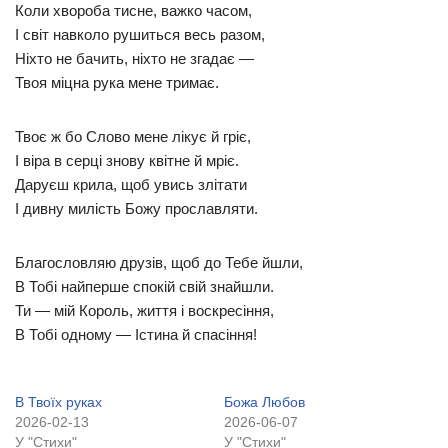
Коли хвороба тисне, важко часом,
І світ навколо рушиться весь разом,
Ніхто не бачить, ніхто не згадає —
Твоя міцна рука мене тримає.
Твоє ж бо Слово мене лікує й гріє,
І віра в серці знову квітне й мріє.
Даруєш крила, щоб увись злітати
І дивну милість Божу прославляти.
Благословляю друзів, щоб до Тебе йшли,
В Тобі найперше спокій свій знайшли.
Ти — мій Король, життя і воскресіння,
В Тобі одному — Істина й спасіння!
В Твоїх руках
Божа Любов
2026-02-13
2026-06-07
У "Стихи"
У "Стихи"