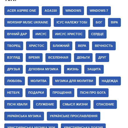
ACER ASPIRE ONE
AOA150
WINDOWS
WINDOWS 7
WORSHIP MUSIC UKRAINE
ІСУС НАЛЕЖУ ТОБІ
БОГ
ВІРА
ВІЧНИЙ ДАР
ИИСУС
ИИСУС ХРИСТОС
СЕРДЦЕ
ТВОРЕЦ
ХРИСТОС
БЛИЖНИЙ
ВЕРА
ВЕЧНОСТЬ
ВЗГЛЯД
ВРЕМЯ
ВСЕЛЕННАЯ
ДЕНЬГИ
ДРУГ
ДРУЗЬЯ
ДУХОВНА МУЗИКА
ЖИЗНЬ
ЗАЩИТА
ЛЮБОВЬ
МОЛИТВА
МУЗИКА ДЛЯ МОЛИТВИ
НАДЕЖДА
НЕТБУК
ПОДАРКИ
ПРОЩЕННЯ
ПІСНІ ПРО БОГА
ПІСНІ ХВАЛИ
СЛУЖЕНИЕ
СМЫСЛ ЖИЗНИ
СПАСЕНИЕ
УКРАЇНСЬКА МУЗИКА
УКРАЇНСЬКЕ ПРОСЛАВЛЕННЯ
ХРИСТИЯНСЬКА МУЗИКА 2026
ХРИСТИЯНСЬКА ПОЕЗІЯ