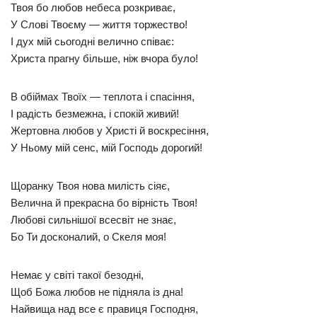
Твоя бо любов небеса розкриває,
У Слові Твоєму — життя торжество!
І дух мій сьогодні велично співає:
Христа прагну більше, ніж вчора було!
В обіймах Твоїх — теплота і спасіння,
І радість безмежна, і спокій живий!
Жертовна любов у Христі й воскресіння,
У Ньому мій сенс, мій Господь дорогий!
Щоранку Твоя нова милість сіяє,
Велична й прекрасна бо вірність Твоя!
Любові сильнішої всесвіт не знає,
Бо Ти досконалий, о Скеля моя!
Немає у світі такої безодні,
Щоб Божа любов не підняла із дна!
Найвища над все є правиця Господня,