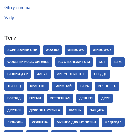
Glory.com.ua
Vady
Теги
ACER ASPIRE ONE
AOA150
WINDOWS
WINDOWS 7
WORSHIP MUSIC UKRAINE
ІСУС НАЛЕЖУ ТОБІ
БОГ
ВІРА
ВІЧНИЙ ДАР
ИИСУС
ИИСУС ХРИСТОС
СЕРДЦЕ
ТВОРЕЦ
ХРИСТОС
БЛИЖНИЙ
ВЕРА
ВЕЧНОСТЬ
ВЗГЛЯД
ВРЕМЯ
ВСЕЛЕННАЯ
ДЕНЬГИ
ДРУГ
ДРУЗЬЯ
ДУХОВНА МУЗИКА
ЖИЗНЬ
ЗАЩИТА
ЛЮБОВЬ
МОЛИТВА
МУЗИКА ДЛЯ МОЛИТВИ
НАДЕЖДА