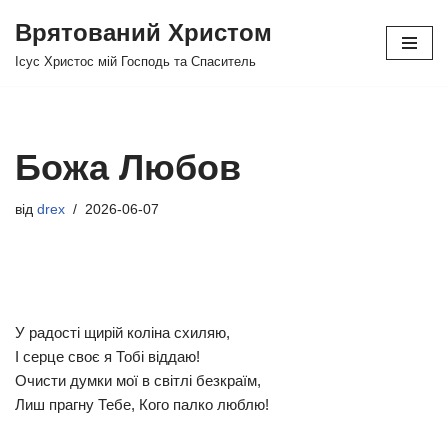
Врятований Христом
Перейти
Ісус Христос мій Господь та Спаситель
до
вмісту
Божа Любов
від
drex
2026-06-07
У радості щирій коліна схиляю,
І серце своє я Тобі віддаю!
Очисти думки мої в світлі безкраїм,
Лиш прагну Тебе, Кого палко люблю!