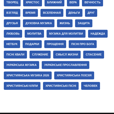
ТВОРЕЦ
ХРИСТОС
БЛИЖНИЙ
ВЕРА
ВЕЧНОСТЬ
ВЗГЛЯД
ВРЕМЯ
ВСЕЛЕННАЯ
ДЕНЬГИ
ДРУГ
ДРУЗЬЯ
ДУХОВНА МУЗИКА
ЖИЗНЬ
ЗАЩИТА
ЛЮБОВЬ
МОЛИТВА
МУЗИКА ДЛЯ МОЛИТВИ
НАДЕЖДА
НЕТБУК
ПОДАРКИ
ПРОЩЕННЯ
ПІСНІ ПРО БОГА
ПІСНІ ХВАЛИ
СЛУЖЕНИЕ
СМЫСЛ ЖИЗНИ
СПАСЕНИЕ
УКРАЇНСЬКА МУЗИКА
УКРАЇНСЬКЕ ПРОСЛАВЛЕННЯ
ХРИСТИЯНСЬКА МУЗИКА 2026
ХРИСТИЯНСЬКА ПОЕЗІЯ
ХРИСТИЯНСЬКІ КЛІПИ
ХРИСТИЯНСЬКІ ПІСНІ
ЧЕЛОВЕК