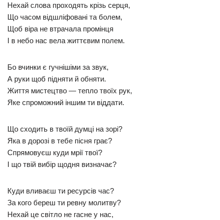
Нехай слова проходять крізь серця,
Що часом відшліфовані та болем,
Щоб віра не втрачала промінця
І в небо нас вела життєвим полем.
Бо вчинки є гучнішіми за звук,
А руки щоб підняти й обняти.
Життя мистецтво — тепло твоїх рук,
Яке спроможний іншим ти віддати.
Що сходить в твоїй думці на зорі?
Яка в дорозі в тебе пісня грає?
Спрямовуєш куди мрії твої?
І що твій вибір щодня визначає?
Куди вливаєш ти ресурсів час?
За кого береш ти ревну молитву?
Нехай це світло не гасне у нас,