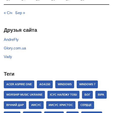
« Січ
Бер »
Друзья сайта
AndreFly
Glory.com.ua
Vady
Теги
ACER ASPIRE ONE
AOA150
WINDOWS
WINDOWS 7
WORSHIP MUSIC UKRAINE
ІСУС НАЛЕЖУ ТОБІ
БОГ
ВІРА
ВІЧНИЙ ДАР
ИИСУС
ИИСУС ХРИСТОС
СЕРДЦЕ