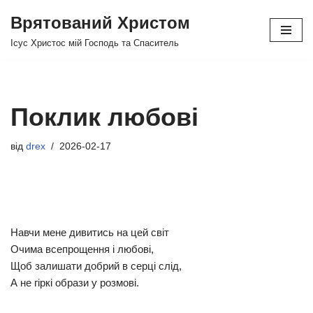
Врятований Христом
Перейти
Ісус Христос мій Господь та Спаситель
до
вмісту
Поклик любові
від
drex
2026-02-17
Навчи мене дивитись на цей світ
Очима всепрощення і любові,
Щоб залишати добрий в серці слід,
А не гіркі образи у розмові.