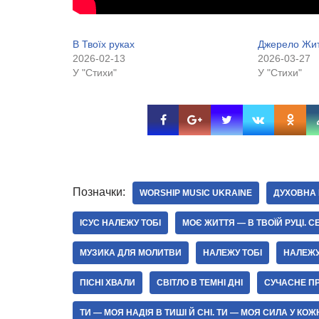
В Твоїх руках
Джерело Жи
2026-02-13
2026-03-27
У "Стихи"
У "Стихи"
Позначки:
WORSHIP MUSIC UKRAINE
ДУХОВНА
ІСУС НАЛЕЖУ ТОБІ
МОЄ ЖИТТЯ — В ТВОЇЙ РУЦІ. 
МУЗИКА ДЛЯ МОЛИТВИ
НАЛЕЖУ ТОБІ
НАЛЕЖУ 
ПІСНІ ХВАЛИ
СВІТЛО В ТЕМНІ ДНІ
СУЧАСНЕ П
ТИ — МОЯ НАДІЯ В ТИШІ Й СНІ. ТИ — МОЯ СИЛА У КО