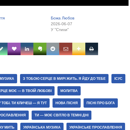
ття
Божа Любов
2026-06-07
У "Стихи"
 МУЗИКА
З ТОБОЮ СЕРЦЕ В МИРІ ЖИТЬ. Я ЙДУ ДО ТЕБЕ
ІСУС
СЕРЦЕ МОЄ — В ТВОЇЙ ЛЮБОВІ
МОЛИТВА
ТОБІ. ТИ КЛИЧЕШ — Я ТУТ
НОВА ПІСНЯ
ПІСНІ ПРО БОГА
РОСЛАВЛЕННЯ
ТИ — МОЄ СВІТЛО В ТЕМНІ ДНІ
ЖНУ МИТЬ
УКРАЇНСЬКА МУЗИКА
УКРАЇНСЬКЕ ПРОСЛАВЛЕННЯ