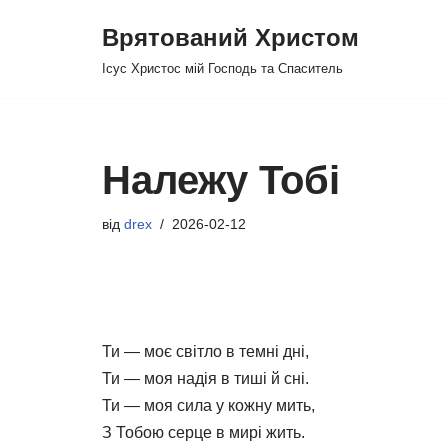
Врятований Христом
Перейти
Ісус Христос мій Господь та Спаситель
до
вмісту
Належу Тобі
від
drex
2026-02-12
Ти — моє світло в темні дні,
Ти — моя надія в тиші й сні.
Ти — моя сила у кожну мить,
З Тобою серце в мирі жить.