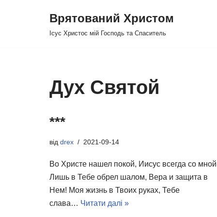
Врятований Христом
Перейти
Ісус Христос мій Господь та Спаситель
до
вмісту
Дух Святой
***
від
drex
2021-09-14
Во Христе нашел покой, Иисус всегда со мной
Лишь в Тебе обрел шалом, Вера и защита в
Нем! Моя жизнь в Твоих руках, Тебе
слава…
Читати далі »