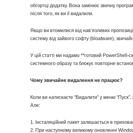
обгортці додатку. Вона замінює звичну програ
після того, як ви її видалили.
Якщо ви втомилися від нав’язливих пропозиці
систему від зайвого софту (bloatware), звича
У цій статті ми надамо **готовий PowerShell-ск
системного образу та блокує повторне встано
Чому звичайне видалення не працює?
Коли ви натискаєте “Видалити” у меню “Пуск”,
Але:
1. Інсталяційний пакет залишається в прихова
2. При наступному великому оновленні Windows