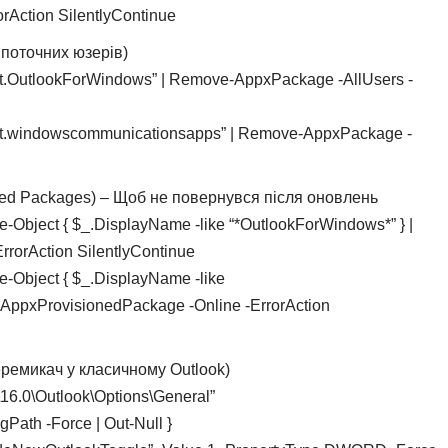
rAction SilentlyContinue
 поточних юзерів)
t.OutlookForWindows” | Remove-AppxPackage -AllUsers -
ft.windowscommunicationsapps” | Remove-AppxPackage -
oned Packages) – Щоб не повернувся після оновлень
-Object { $_.DisplayName -like “*OutlookForWindows*” } |
rorAction SilentlyContinue
-Object { $_.DisplayName -like
AppxProvisionedPackage -Online -ErrorAction
еремикач у класичному Outlook)
\16.0\Outlook\Options\General”
egPath -Force | Out-Null }