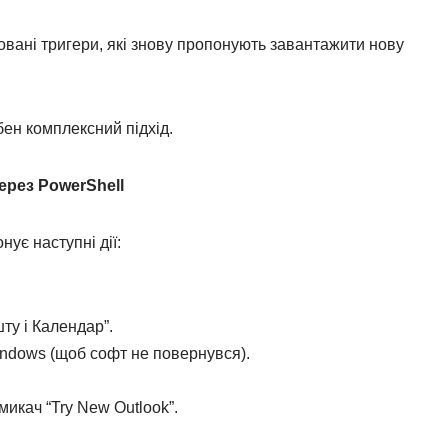
удовані тригери, які знову пропонують завантажити нову
ен комплексний підхід.
ерез PowerShell
нує наступні дії:
ту і Календар”.
indows (щоб софт не повернувся).
микач “Try New Outlook”.