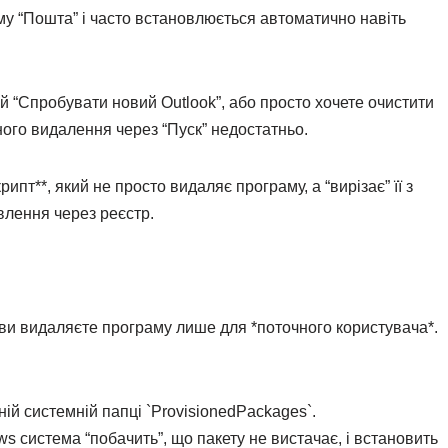
му “Пошта” і часто встановлюється автоматично навіть
й “Спробувати новий Outlook”, або просто хочете очистити
йного видалення через “Пуск” недостатньо.
рипт**, який не просто видаляє програму, а “вирізає” її з
влення через реєстр.
 ви видаляєте програму лише для *поточного користувача*.
ній системній папці `ProvisionedPackages`.
 система “побачить”, що пакету не вистачає, і встановить