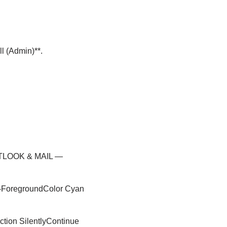
l (Admin)**.
LOOK & MAIL —
 -ForegroundColor Cyan
ction SilentlyContinue