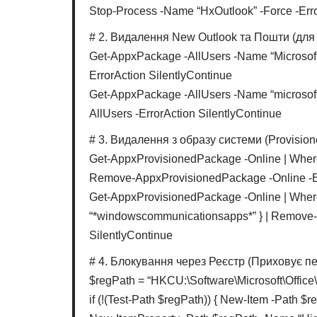
Stop-Process -Name “HxOutlook” -Force -Erro
# 2. Видалення New Outlook та Пошти (для
Get-AppxPackage -AllUsers -Name “Microsof
ErrorAction SilentlyContinue
Get-AppxPackage -AllUsers -Name “microso
AllUsers -ErrorAction SilentlyContinue
# 3. Видалення з образу системи (Provisi
Get-AppxProvisionedPackage -Online | Where
Remove-AppxProvisionedPackage -Online -Er
Get-AppxProvisionedPackage -Online | Where
“*windowscommunicationsapps*” } | Remove-
SilentlyContinue
# 4. Блокування через Реєстр (Приховує п
$regPath = “HKCU:\Software\Microsoft\Office
if (!(Test-Path $regPath)) { New-Item -Path $r