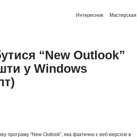
Интересное
Мастерская
утися “New Outlook”
ошти у Windows
пт)
ву програму “New Outlook”, яка фактично є веб-версією в