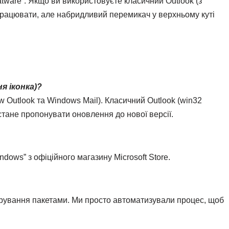
tware”. Якщо ви використовуєте класичний Outlook (з
 працювати, але набридливий перемикач у верхньому куті
я іконка)?
w Outlook та Windows Mail). Класичний Outlook (win32
тане пропонувати оновлення до нової версії.
dows” з офіційного магазину Microsoft Store.
ерування пакетами. Ми просто автоматизували процес, щоб