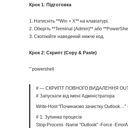
Крок 1: Підготовка
1. Натисніть **Win + X** на клавіатурі.
2. Оберіть **Terminal (Admin)** або **PowerShel
3. Скопіюйте наведений нижче код.
Крок 2: Скрипт (Copy & Paste)
“`powershell
# — СКРИПТ ПОВНОГО ВИДАЛЕННЯ OUT
# Запускати від імені Адміністратора
Write-Host “Починаємо зачистку Outlook…”
# 1. Зупинка процесів
Stop-Process -Name “Outlook” -Force -ErrorA