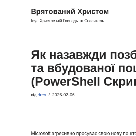
Врятований Христом
Перейти
Ісус Христос мій Господь та Спаситель
до
вмісту
Як назавжди позб
та вбудованої п
(PowerShell Скри
від
drex
2026-02-06
Microsoft агресивно просуває свою нову пошто