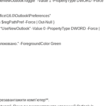
ideNewOutlookToggle” -Value 1 -PropertyType DWORD -Force
fice\16.0\Outlook\Preferences”
h $regPathPref -Force | Out-Null }
 “UseNewOutlook” -Value 0 -PropertyType DWORD -Force |
блоковано.” -ForegroundColor Green
резавантажити комп’ютер**.