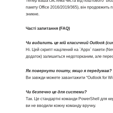
Тепер ваша система чиста від поштового “bloa
пакету Office 2016/2019/365), він продовжить
зникне.
Часті запитання (FAQ)
Чи видалить це мій класичний Outlook (син
Ні. Цей скрипт націлений на `Appx` пакети (Ne
додаток) залишиться недоторканим, але перес
Як повернути пошту, якщо я передумав?
Ви завжди можете завантажити “Outlook for Win
Чи безпечно це для системи?
Так. Це стандартні команди PowerShell для к
ви не вводили кожну команду вручну.