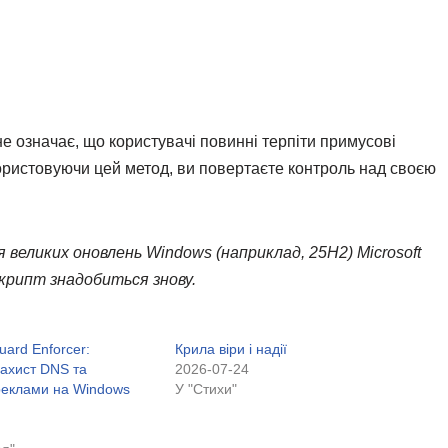
 не означає, що користувачі повинні терпіти примусові
користовуючи цей метод, ви повертаєте контроль над своєю
я великих оновлень Windows (наприклад, 25H2) Microsoft
скрипт знадобиться знову.
uard Enforcer:
Крила віри і надії
захист DNS та
2026-07-24
реклами на Windows
У "Стихи"