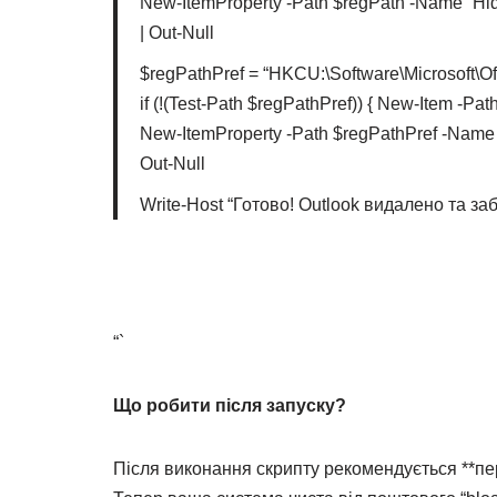
New-ItemProperty -Path $regPath -Name “H
| Out-Null
$regPathPref = “HKCU:\Software\Microsoft\Of
if (!(Test-Path $regPathPref)) { New-Item -Pat
New-ItemProperty -Path $regPathPref -Name
Out-Null
Write-Host “Готово! Outlook видалено та за
“`
Що робити після запуску?
Після виконання скрипту рекомендується **пе