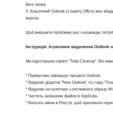
його знову.
3. Класичний Outlook (з пакету Office) має вб
версію.
Щоб вирішити проблему раз і назавжди, потріб
Інструкція: Агресивне видалення Outlook ч
Ми підготували скрипт “Total Cleanup”. Він вико
* Примусово завершує процеси Outlook.
* Видаляє додаток “New Outlook” та стару “Пош
* Видаляє інсталятори з системного образу W
* Чистить залишкові файли в AppData.
* Вносить зміни в Реєстр, щоб приховати пере