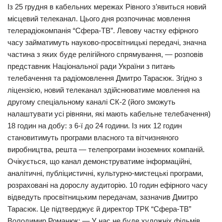
Із 25 грудня в кабельних мережах Рівного з’явиться новий
місцевий телеканал. Цього дня розпочинає мовлення
телерадіокомпанія “Сфера-ТВ”. Левову частку ефірного
часу займатимуть науково-просвітницькі передачі, значна
частина з яких буде релігійного спрямування, — розповів
представник Національної ради України з питань
телебачення та радіомовлення Дмитро Тарасюк. Згідно з
ліцензією, новий телеканал здійснюватиме мовлення на
другому спеціальному каналі СК-2 (його зможуть
налаштувати усі рівняни, які мають кабельне телебачення)
18 годин на добу: з 6-ї до 24 години. Із них 12 годин
становитимуть програми власного та вітчизняного
виробництва, решта — телепрограми іноземних компаній.
Очікується, що канал демонструватиме інформаційні,
аналітичні, публіцистичні, культурно-мистецькі програми,
розраховані на дорослу аудиторію. 10 годин ефірного часу
відведуть просвітницьким передачам, зазначив Дмитро
Тарасюк. Це підтверджує й директор ТРК “Сфера-ТВ”
Володимир Романюк: — У нас не буде художніх фільмів,