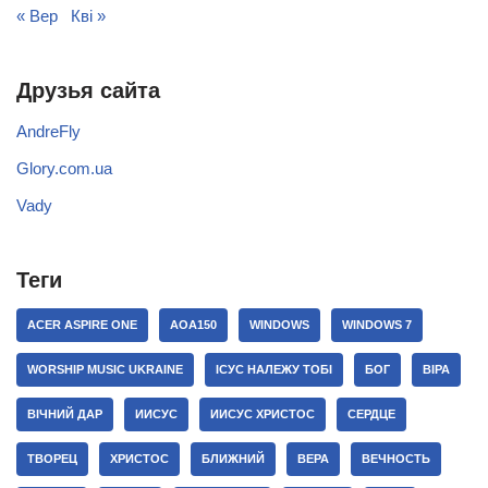
« Вер
Кві »
Друзья сайта
AndreFly
Glory.com.ua
Vady
Теги
ACER ASPIRE ONE
AOA150
WINDOWS
WINDOWS 7
WORSHIP MUSIC UKRAINE
ІСУС НАЛЕЖУ ТОБІ
БОГ
ВІРА
ВІЧНИЙ ДАР
ИИСУС
ИИСУС ХРИСТОС
СЕРДЦЕ
ТВОРЕЦ
ХРИСТОС
БЛИЖНИЙ
ВЕРА
ВЕЧНОСТЬ