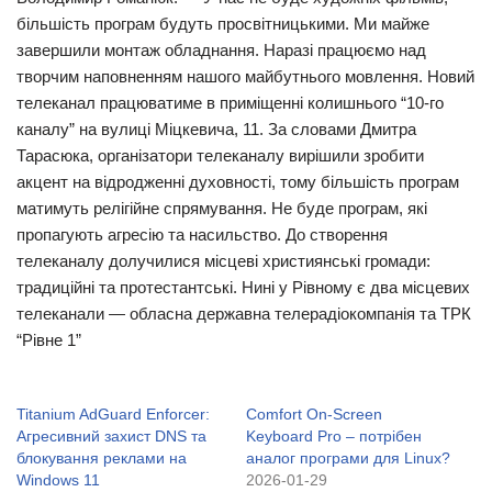
більшість програм будуть просвітницькими. Ми майже
завершили монтаж обладнання. Наразі працюємо над
творчим наповненням нашого майбутнього мовлення. Новий
телеканал працюватиме в приміщенні колишнього “10-го
каналу” на вулиці Міцкевича, 11. За словами Дмитра
Тарасюка, організатори телеканалу вирішили зробити
акцент на відродженні духовності, тому більшість програм
матимуть релігійне спрямування. Не буде програм, які
пропагують агресію та насильство. До створення
телеканалу долучилися місцеві християнські громади:
традиційні та протестантські. Нині у Рівному є два місцевих
телеканали — обласна державна телерадіокомпанія та ТРК
“Рівне 1”
Titanium AdGuard Enforcer:
Comfort On-Screen
Агресивний захист DNS та
Keyboard Pro – потрібен
блокування реклами на
аналог програми для Linux?
Windows 11
2026-01-29