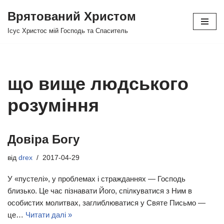
Врятований Христом
Перейти
Ісус Христос мій Господь та Спаситель
до
вмісту
що вище людського
розуміння
Довіра Богу
від
drex
2017-04-29
У «пустелі», у проблемах і стражданнях — Господь
близько. Це час пізнавати Його, спілкуватися з Ним в
особистих молитвах, заглиблюватися у Святе Письмо —
це…
Читати далі »