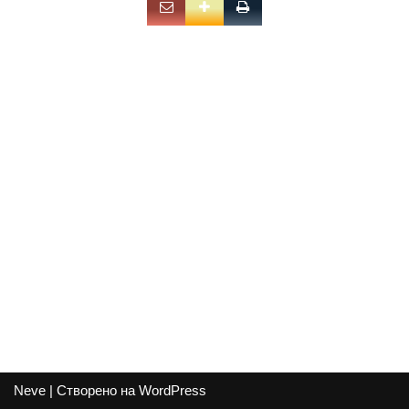
Neve
| Створено на
WordPress