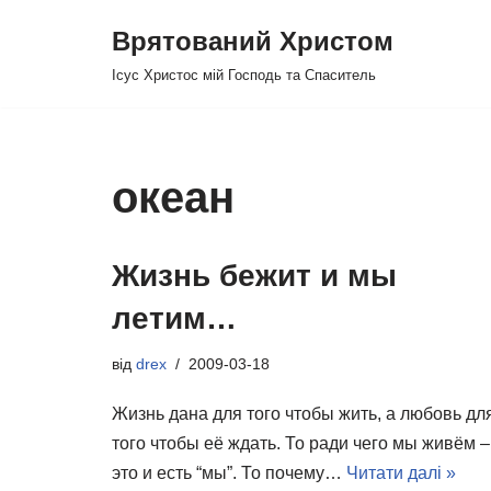
Врятований Христом
Перейти
Ісус Христос мій Господь та Спаситель
до
вмісту
океан
Жизнь бежит и мы
летим…
від
drex
2009-03-18
Жизнь дана для того чтобы жить, а любовь дл
того чтобы её ждать. То ради чего мы живём –
это и есть “мы”. То почему…
Читати далі »