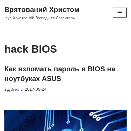
Врятований Христом
Перейти
Ісус Христос мій Господь та Спаситель
до
вмісту
hack BIOS
Как взломать пароль в BIOS на
ноутбуках ASUS
від
drex
2017-05-24