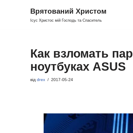
Врятований Христом
Перейти
Ісус Христос мій Господь та Спаситель
до
вмісту
Как взломать пар
ноутбуках ASUS
від
drex
2017-05-24