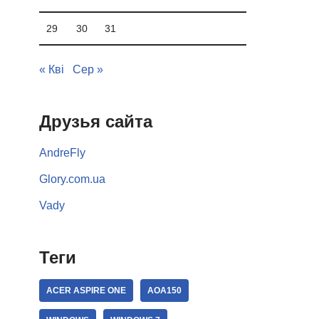
29
30
31
« Кві
Сер »
Друзья сайта
AndreFly
Glory.com.ua
Vady
Теги
ACER ASPIRE ONE
AOA150