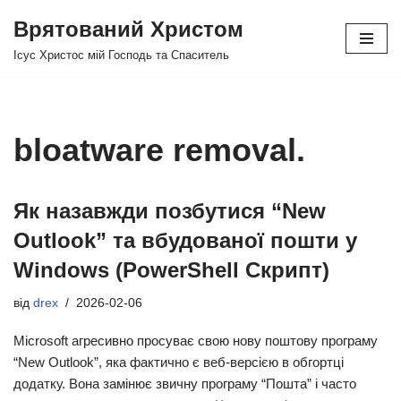
Врятований Христом
Перейти
Ісус Христос мій Господь та Спаситель
до
вмісту
bloatware removal.
Як назавжди позбутися “New
Outlook” та вбудованої пошти у
Windows (PowerShell Скрипт)
від
drex
2026-02-06
Microsoft агресивно просуває свою нову поштову програму
“New Outlook”, яка фактично є веб-версією в обгортці
додатку. Вона замінює звичну програму “Пошта” і часто