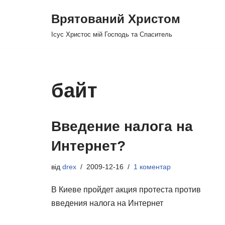
Врятований Христом
Перейти
Ісус Христос мій Господь та Спаситель
до
вмісту
байт
Введение налога на
Интернет?
від
drex
2009-12-16
1 коментар
В Киеве пройдет акция протеста против
введения налога на Интернет