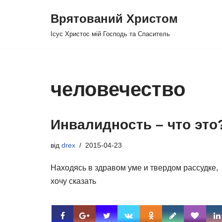
Врятований Христом
Перейти
Ісус Христос мій Господь та Спаситель
до
вмісту
человечество
Инвалидность – что это
від
drex
2015-04-23
Находясь в здравом уме и твердом рассудке,
хочу сказать