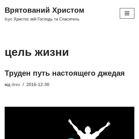
Врятований Христом
Перейти
Ісус Христос мій Господь та Спаситель
до
вмісту
цель жизни
Труден путь настоящего джедая
від
drex
2016-12-30