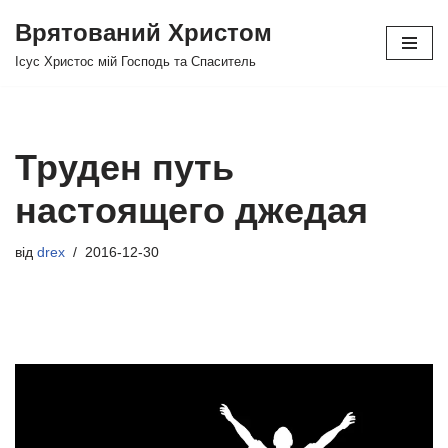
Врятований Христом
Перейти
Ісус Христос мій Господь та Спаситель
до
вмісту
Труден путь
настоящего джедая
від
drex
2016-12-30