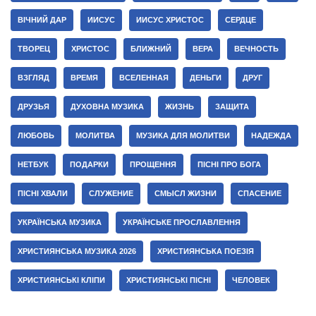
ВІЧНИЙ ДАР
ИИСУС
ИИСУС ХРИСТОС
СЕРДЦЕ
ТВОРЕЦ
ХРИСТОС
БЛИЖНИЙ
ВЕРА
ВЕЧНОСТЬ
ВЗГЛЯД
ВРЕМЯ
ВСЕЛЕННАЯ
ДЕНЬГИ
ДРУГ
ДРУЗЬЯ
ДУХОВНА МУЗИКА
ЖИЗНЬ
ЗАЩИТА
ЛЮБОВЬ
МОЛИТВА
МУЗИКА ДЛЯ МОЛИТВИ
НАДЕЖДА
НЕТБУК
ПОДАРКИ
ПРОЩЕННЯ
ПІСНІ ПРО БОГА
ПІСНІ ХВАЛИ
СЛУЖЕНИЕ
СМЫСЛ ЖИЗНИ
СПАСЕНИЕ
УКРАЇНСЬКА МУЗИКА
УКРАЇНСЬКЕ ПРОСЛАВЛЕННЯ
ХРИСТИЯНСЬКА МУЗИКА 2026
ХРИСТИЯНСЬКА ПОЕЗІЯ
ХРИСТИЯНСЬКІ КЛІПИ
ХРИСТИЯНСЬКІ ПІСНІ
ЧЕЛОВЕК