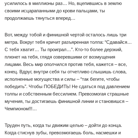
усилилось в миллионы раз… Но, вцепившись в землю
своими исцарапанными до крови пальцами, ты
продолжаешь тянуться вперед…
Вот, между тобой и финишной чертой осталось лишь три
метра. Вокруг тебя кричит разъяренная толпа: “Сдавайся…
С тебя хватит… Ты проиграл…”. Кто-то более дерзкий,
плюнет на тебя, глядя озверевшими от возмущения
лицами. Весь мир ополчился против тебя, кажется – все,
конец. Вдруг, внутри себя ты отчетливо слышишь слова,
исполненные могущества и силы – “так бегите, чтобы
победить”. Чтобы ПОБЕДИТЬ! Не сдаться под давлением
толпы и собственным бессилием. Превозмогая страшные
мучения, ты достигаешь финишной линии и становишся –
Чемпионом!!!…
Труден путь, когда ты движим целью – дойти до конца.
Когда стиснув зубы, превозмогаешь боль, насмешки и