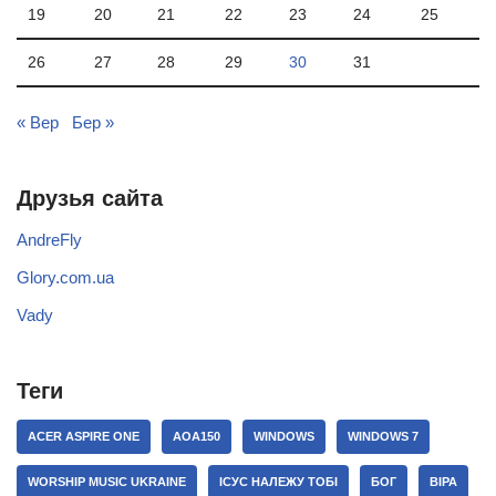
19
20
21
22
23
24
25
26
27
28
29
30
31
« Вер
Бер »
Друзья сайта
AndreFly
Glory.com.ua
Vady
Теги
ACER ASPIRE ONE
AOA150
WINDOWS
WINDOWS 7
WORSHIP MUSIC UKRAINE
ІСУС НАЛЕЖУ ТОБІ
БОГ
ВІРА