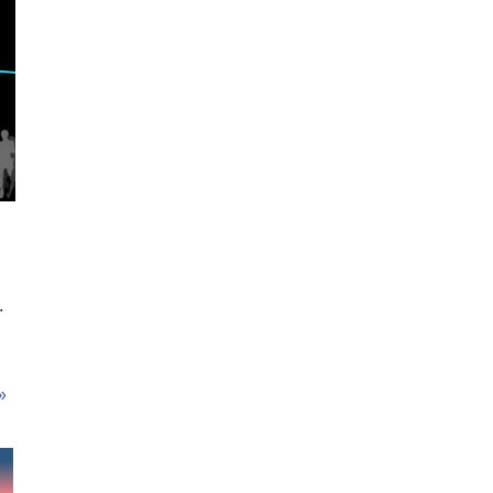
,
.
»