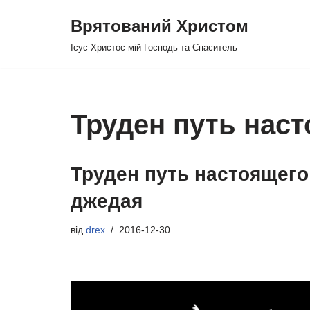
Врятований Христом
Перейти
Ісус Христос мій Господь та Спаситель
до
вмісту
Труден путь нас
Труден путь настоящего
джедая
від
drex
2016-12-30