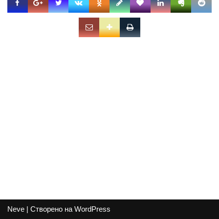
Neve
| Створено на
WordPress