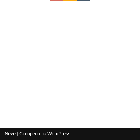
Neve
| Створено на
WordPress