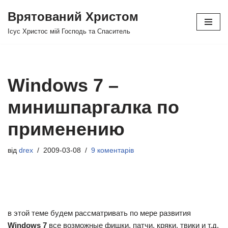
Врятований Христом
Перейти
Ісус Христос мій Господь та Спаситель
до
вмісту
Windows 7 –
минишпаргалка по
применению
від
drex
2009-03-08
9 коментарів
в этой теме будем рассматривать по мере развития
Windows 7
все возможные фишки, патчи, кряки, твики и т.д.