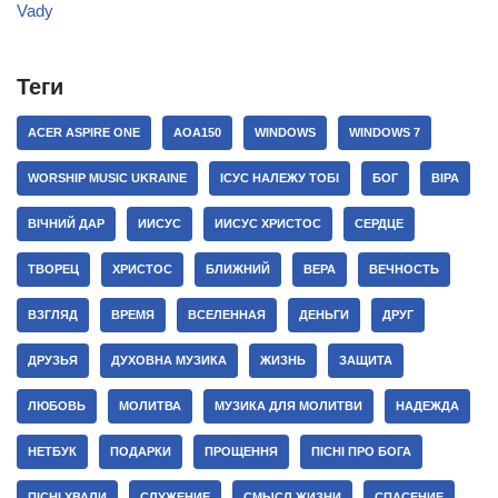
Vady
Теги
ACER ASPIRE ONE
AOA150
WINDOWS
WINDOWS 7
WORSHIP MUSIC UKRAINE
ІСУС НАЛЕЖУ ТОБІ
БОГ
ВІРА
ВІЧНИЙ ДАР
ИИСУС
ИИСУС ХРИСТОС
СЕРДЦЕ
ТВОРЕЦ
ХРИСТОС
БЛИЖНИЙ
ВЕРА
ВЕЧНОСТЬ
ВЗГЛЯД
ВРЕМЯ
ВСЕЛЕННАЯ
ДЕНЬГИ
ДРУГ
ДРУЗЬЯ
ДУХОВНА МУЗИКА
ЖИЗНЬ
ЗАЩИТА
ЛЮБОВЬ
МОЛИТВА
МУЗИКА ДЛЯ МОЛИТВИ
НАДЕЖДА
НЕТБУК
ПОДАРКИ
ПРОЩЕННЯ
ПІСНІ ПРО БОГА
ПІСНІ ХВАЛИ
СЛУЖЕНИЕ
СМЫСЛ ЖИЗНИ
СПАСЕНИЕ