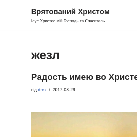
Врятований Христом
Перейти
Ісус Христос мій Господь та Спаситель
до
вмісту
жезл
Радость имею во Христ
від
drex
2017-03-29