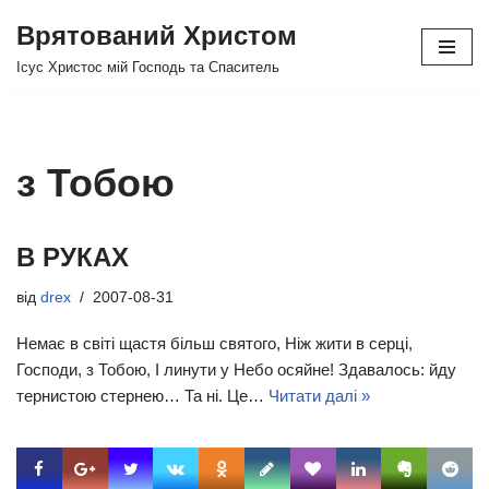
Врятований Христом
Перейти
Ісус Христос мій Господь та Спаситель
до
вмісту
з Тобою
В РУКАХ
від
drex
2007-08-31
Немає в світі щастя більш святого, Ніж жити в серці,
Господи, з Тобою, І линути у Небо осяйне! Здавалось: йду
тернистою стернею… Та ні. Це…
Читати далі »