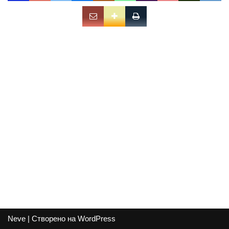
Neve
| Створено на
WordPress