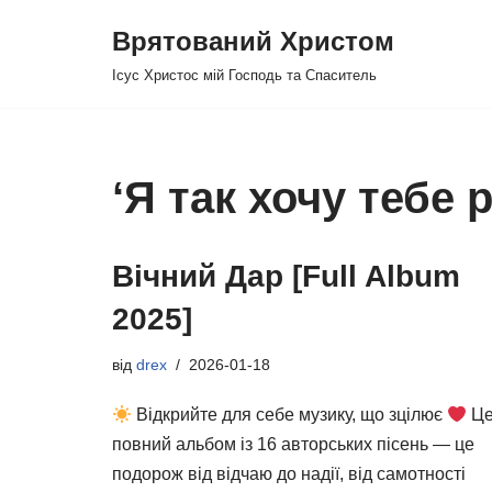
Врятований Христом
Перейти
Ісус Христос мій Господь та Спаситель
до
вмісту
‘Я так хочу тебе 
Вічний Дар [Full Album
2025]
від
drex
2026-01-18
Відкрийте для себе музику, що зцілює
Ц
повний альбом із 16 авторських пісень — це
подорож від відчаю до надії, від самотності