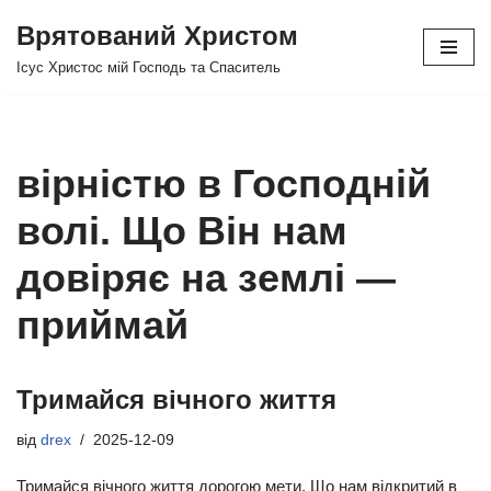
Врятований Христом
Перейти
Ісус Христос мій Господь та Спаситель
до
вмісту
вірністю в Господній
волі. Що Він нам
довіряє на землі —
приймай
Тримайся вічного життя
від
drex
2025-12-09
Тримайся вічного життя дорогою мети, Що нам відкритий в