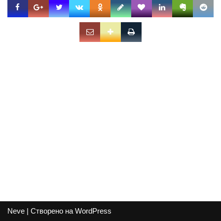
Neve
| Створено на
WordPress