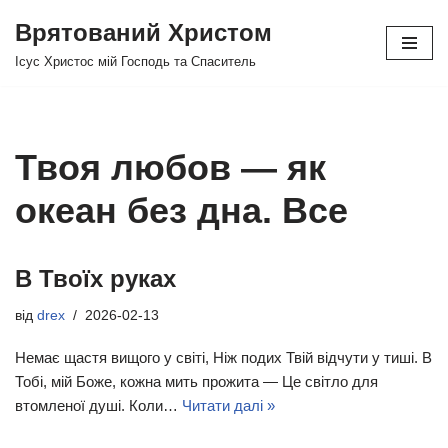
Врятований Христом
Перейти
Ісус Христос мій Господь та Спаситель
до
вмісту
Твоя любов — як
океан без дна. Все
В Твоїх руках
від
drex
2026-02-13
Немає щастя вищого у світі, Ніж подих Твій відчути у тиші. В
Тобі, мій Боже, кожна мить прожита — Це світло для
втомленої душі. Коли…
Читати далі »