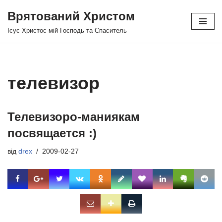
Врятований Христом
Перейти
Ісус Христос мій Господь та Спаситель
до
вмісту
телевизор
Телевизоро-маниякам
посвящается :)
від
drex
2009-02-27