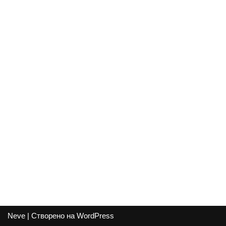
Neve
| Створено на
WordPress