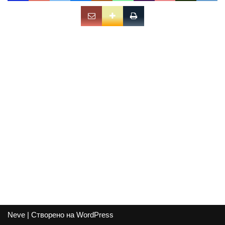
Neve
| Створено на
WordPress