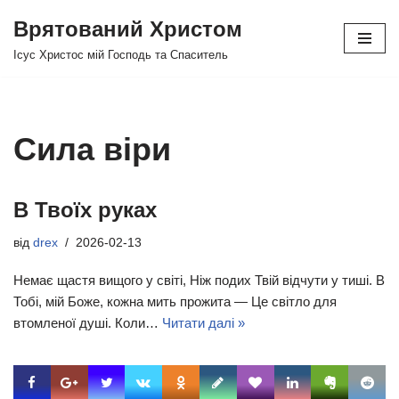
Врятований Христом
Перейти
Ісус Христос мій Господь та Спаситель
до
вмісту
Сила віри
В Твоїх руках
від
drex
2026-02-13
Немає щастя вищого у світі, Ніж подих Твій відчути у тиші. В
Тобі, мій Боже, кожна мить прожита — Це світло для
втомленої душі. Коли…
Читати далі »