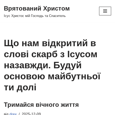
Врятований Христом
Перейти
Ісус Христос мій Господь та Спаситель
до
вмісту
Що нам відкритий в
слові скарб з Ісусом
назавжди. Будуй
основою майбутньої
ти долі
Тримайся вічного життя
від
drex
2025-12-09