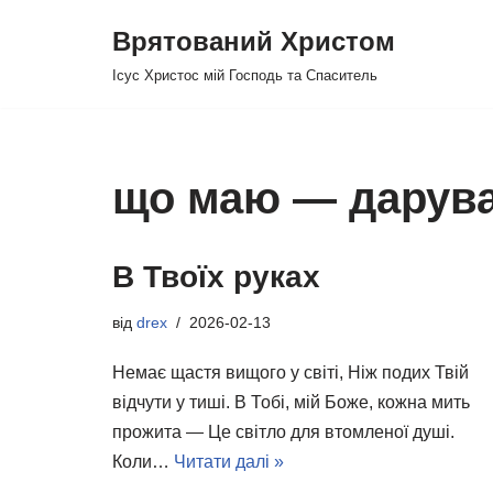
Врятований Христом
Перейти
Ісус Христос мій Господь та Спаситель
до
вмісту
що маю — дарува
В Твоїх руках
від
drex
2026-02-13
Немає щастя вищого у світі, Ніж подих Твій
відчути у тиші. В Тобі, мій Боже, кожна мить
прожита — Це світло для втомленої душі.
Коли…
Читати далі »