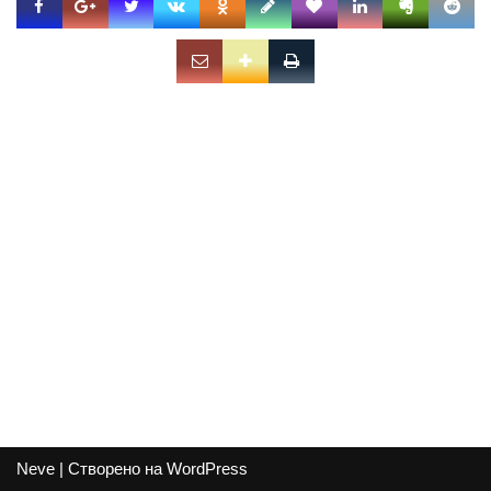
Neve
| Створено на
WordPress