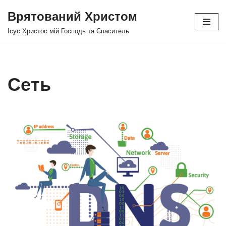
Врятований Христом
Перейти
Ісус Христос мій Господь та Спаситель
до
вмісту
Сеть