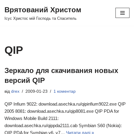
Врятований Христом
Перейти
Ісус Христос мій Господь та Спаситель
до
вмісту
QIP
Зеркало для скачивания новых
версий QIP
від
drex
2009-01-23
1 коментар
QIP Infium 9022: download.asechka.ru/qipinfium9022.exe QIP
2005 8081: download.asechka.ru/qip8081.exe QIP PDA for
Windows Mobile Build 2111:
download.asechka.ru/qippda2111.cab Symbian S60 (Nokia):
QIP PDA for Symbian v6, v7…
Читати далі »