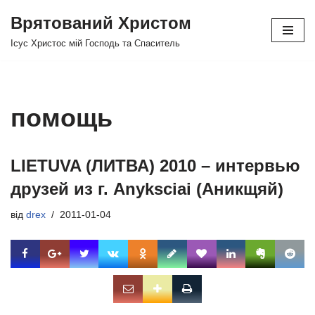
Врятований Христом
Перейти
Ісус Христос мій Господь та Спаситель
до
вмісту
помощь
LIETUVA (ЛИТВА) 2010 – интервью
друзей из г. Anyksciai (Аникщяй)
від
drex
2011-01-04