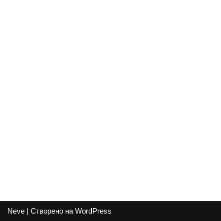
Neve
| Створено на
WordPress