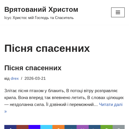
Врятований Христом
Перейти
Ісус Христос мій Господь та Спаситель
до
вмісту
Пісня спасенних
Пісня спасенних
від
drex
2026-03-21
Злітає пісня птахом у блакить, В потоці вітру розправляє
крила. Вона вперед так впевнено летить, В словах цілющих
— нездоланна сила. Її дзвінкий і переможний…
Читати далі
»