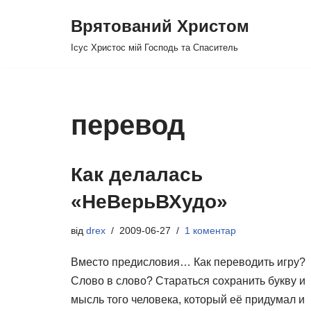
Врятований Христом
Перейти
Ісус Христос мій Господь та Спаситель
до
вмісту
перевод
Как делалась
«НеВерьВХудо»
від
drex
2009-06-27
1 коментар
Вместо предисловия… Как переводить игру?
Слово в слово? Стараться сохранить букву и
мысль того человека, который её придумал и