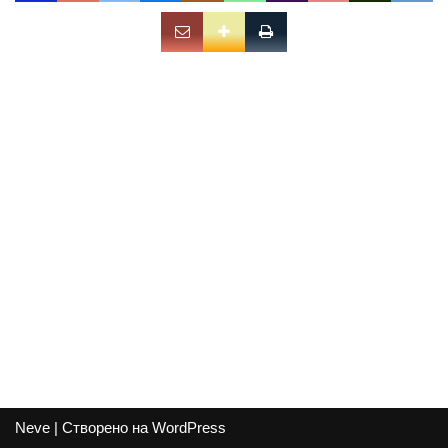
Neve
| Створено на
WordPress