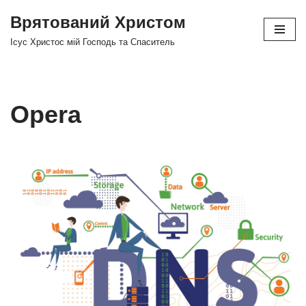
Врятований Христом
Перейти
Ісус Христос мій Господь та Спаситель
до
вмісту
Opera