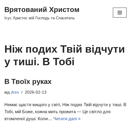
Врятований Христом
Перейти
Ісус Христос мій Господь та Спаситель
до
вмісту
Ніж подих Твій відчути
у тиші. В Тобі
В Твоїх руках
від
drex
2026-02-13
Немає щастя вищого у світі, Ніж подих Твій відчути у тиші. В
Тобі, мій Боже, кожна мить прожита — Це світло для
втомленої душі. Коли…
Читати далі »