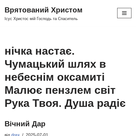
Врятований Христом
Перейти
Ісус Христос мій Господь та Спаситель
до
вмісту
нічка настає.
Чумацький шлях в
небеснім оксамиті
Малює пензлем світ
Рука Твоя. Душа радіє
Вічний Дар
від
drex
2025-07-01