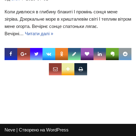
Коли дивлюся в глибину блакиті І промінь сонця мене
зігріва. Дзеркальне море в хришталевім світі І теплим вітром
мене огорта. Вечірнє сонце спатоньки лягає.
Вечірні…
Читати далі »
Neve
| Створено на
WordPress