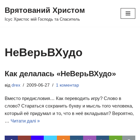
Врятований Христом
Перейти
Ісус Христос мій Господь та Спаситель
до
вмісту
НеВерьВХудо
Как делалась «НеВерьВХудо»
від
drex
2009-06-27
1 коментар
Вместо предисловия… Как переводить игру? Слово в
слово? Стараться сохранить букву и мысль того человека,
который её придумал и то, что в неё вкладывал? Вероятно,
…
Читати далі »