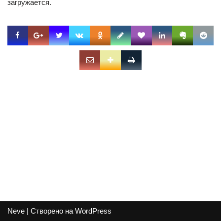
загружается.
Neve
| Створено на
WordPress